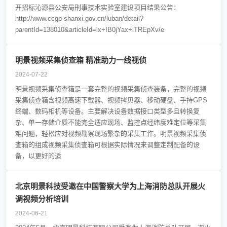
开招标沁源县公安局刑事技术实验室建设项目结果公告：
http://www.ccgp-shanxi.gov.cn/luban/detail?
parentId=138010&articleId=lx+IB0jYax+iTREpXv/e
明景视频采集侦查箱 精准助力一线视侦
2024-07-22
明景视频采集侦查箱是一套完整的视频采集侦查装备，完整的视频
采集侦查箱含视频高速下载器、视频拷贝器、移动硬盘、手持GPS
终端、数码相机等设备。主要解决设备数据接口类型多且转换复
杂、单一存储介质不能完全适应现场、监控点经纬度难定位等采集
难问题，轻松应对视频勘察现场繁杂的采集工作。明景视频采集侦
查箱的组成视频采集侦查箱可根据实际情况来调整定制配备的设
备，以更好的适
北京明景科技受邀在中国警察大学为上海消防总队开展火
调视频分析培训
2024-06-21