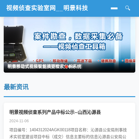
视频侦查实验室网__明景科技
🔍
首页
行业标准
视频勘察
视频分析
明景视频采集侦查箱 精准助力一线视侦
视频图像侦查系统解决方案
明景移动式视频智能摘要检索分析系统
图像处理
最新资讯
影像鉴定
火灾调查
明景视频侦查系列产品中标公示--山西沁源县
2024-11-06
行业新闻
项目编号：1404312024AGK00118项目名称：沁源县公安局刑事技
术实验室建设项目中标（成交）信息主要标的信息沁源县公安局公