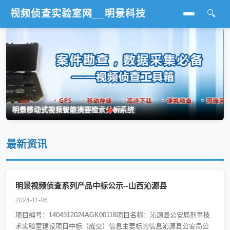
视频侦查实验室网__明景科技
🔍
首页
行业标准
视频勘察
视频分析
明景视频采集侦查箱 精准助力一线视侦
视频图像侦查系统解决方案
明景移动式视频智能摘要检索分析系统
图像处理
最新资讯
影像鉴定
火灾调查
明景视频侦查系列产品中标公示--山西沁源县
2024-11-06
行业新闻
项目编号：1404312024AGK00118项目名称：沁源县公安局刑事技
术实验室建设项目中标（成交）信息主要标的信息沁源县公安局公