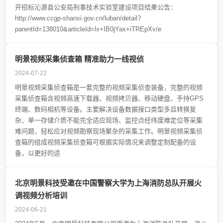
开招标沁源县公安局刑事技术实验室建设项目结果公告：
http://www.ccgp-shanxi.gov.cn/luban/detail?
parentId=138010&articleId=lx+IB0jYax+iTREpXv/e
明景视频采集侦查箱 精准助力一线视侦
2024-07-22
明景视频采集侦查箱是一套完整的视频采集侦查装备，完整的视频
采集侦查箱含视频高速下载器、视频拷贝器、移动硬盘、手持GPS
终端、数码相机等设备。主要解决设备数据接口类型多且转换复
杂、单一存储介质不能完全适应现场、监控点经纬度难定位等采集
难问题，轻松应对视频勘察现场繁杂的采集工作。明景视频采集侦
查箱的组成视频采集侦查箱可根据实际情况来调整定制配备的设
备，以更好的适
北京明景科技受邀在中国警察大学为上海消防总队开展火
调视频分析培训
2024-06-21